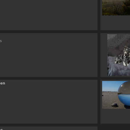
s
nen
es