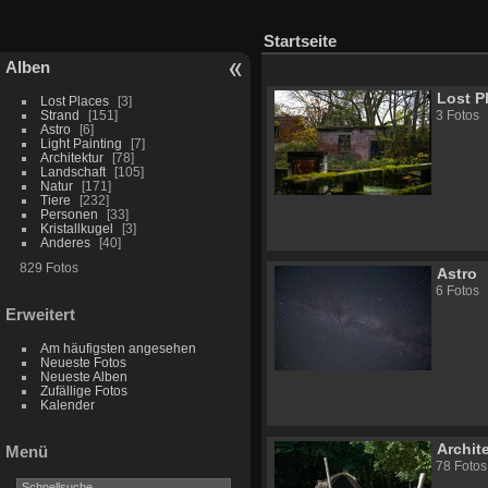
Startseite
Alben
Lost P
Lost Places
3
Strand
151
3 Fotos
Astro
6
Light Painting
7
Architektur
78
Landschaft
105
Natur
171
Tiere
232
Personen
33
Kristallkugel
3
Anderes
40
829 Fotos
Astro
6 Fotos
Erweitert
Am häufigsten angesehen
Neueste Fotos
Neueste Alben
Zufällige Fotos
Kalender
Archit
Menü
78 Fotos